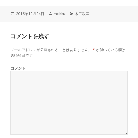
投
2016年12月24日
作
mokku
カ
木工教室
稿
成
テ
日:
者
ゴ
リ
コメントを残す
ー
メールアドレスが公開されることはありません。
*
が付いている欄は
必須項目です
コメント