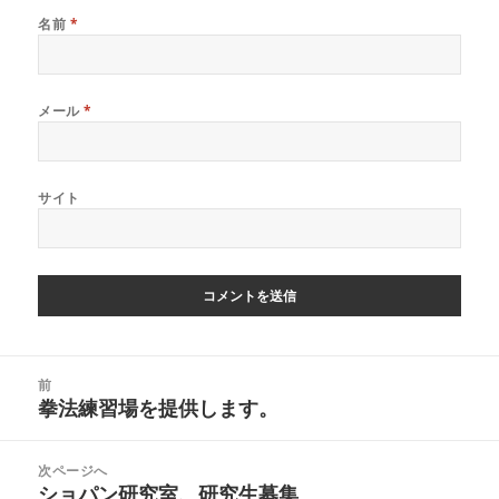
名前
*
メール
*
サイト
投
前
稿
拳法練習場を提供します。
前
ナ
の
ビ
投
次ページへ
ゲ
稿:
ショパン研究室、研究生募集
次